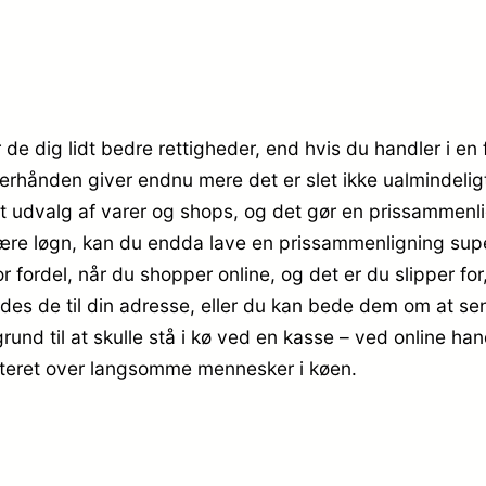
 de dig lidt bedre rettigheder, end hvis du handler i en
terhånden giver endnu mere det er slet ikke ualmindeligt,
rt udvalg af varer og shops, og det gør en prissammenli
re løgn, kan du endda lave en prissammenligning super 
r fordel, når du shopper online, og det er du slipper f
des de til din adresse, eller du kan bede dem om at sende
 grund til at skulle stå i kø ved en kasse – ved online ha
riteret over langsomme mennesker i køen.