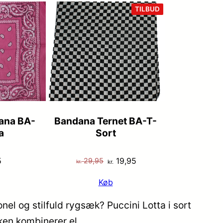
VARE
TILBUD
PÅ
TILBUD
ana BA-
Bandana Ternet BA-T-
a
Sort
Den
Den
5
19,95
29,95
kr.
kr.
oprindelige
aktuelle
Køb
pris
pris
var:
er:
nel og stilfuld rygsæk? Puccini Lotta i sort
kr. 29,95.
kr. 19,95.
ken kombinerer el