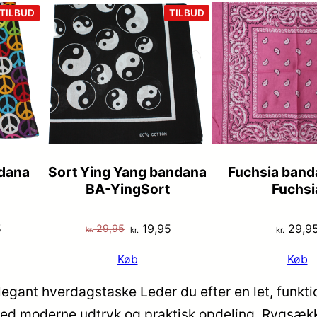
VARE
VARE
TILBUD
TILBUD
PÅ
PÅ
TILBUD
TILBUD
ndana
Sort Ying Yang bandana
Fuchsia band
BA-YingSort
Fuchsi
Den
Den
Den
5
19,95
29,9
29,95
kr.
kr.
kr.
lige
aktuelle
oprindelige
aktuelle
Køb
Køb
pris
pris
pris
er:
var:
er:
legant hverdagstaske Leder du efter en let, funktio
5.
kr. 19,95.
kr. 29,95.
kr. 19,95.
e med moderne udtryk og praktisk opdeling. Rygsæk