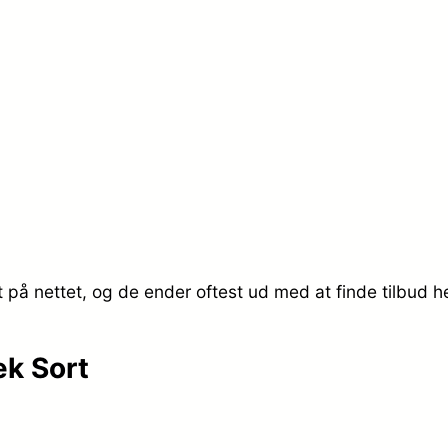
p
s
r
e
i
r
s
:
v
k
a
r
 på nettet, og de ender oftest ud med at finde tilbud h
r
.
:
æk Sort
k
1