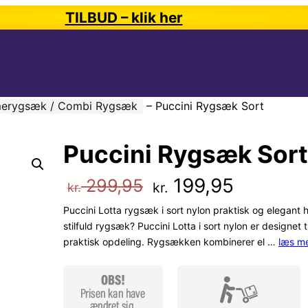
TILBUD – klik her
erygsæk / Combi Rygsæk
–
Puccini Rygsæk Sort
Puccini Rygsæk Sort
D
D
199,95
299,95
kr.
kr.
Puccini Lotta rygsæk i sort nylon praktisk og elegant 
e
e
stilfuld rygsæk? Puccini Lotta i sort nylon er designe
praktisk opdeling. Rygsækken kombinerer el …
læs me
n
n
o
a