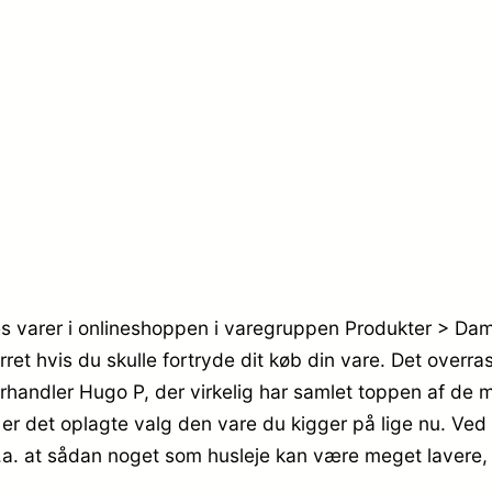
r
9
.
9
,
2
9
9
5
9
.
,
res varer i onlineshoppen i varegruppen Produkter > 
et hvis du skulle fortryde dit køb din vare. Det overra
9
handler Hugo P, der virkelig har samlet toppen af de me
5
er det oplagte valg den vare du kigger på lige nu. Ved
bl.a. at sådan noget som husleje kan være meget lavere
.