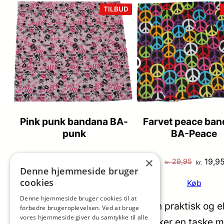
VARE
TILBUD
PÅ
TILBUD
Pink punk bandana BA-
Farvet peace ba
punk
BA-Peace
×
Den
Den
Den
19,95
19,9
29,95
29,95
kr.
kr.
kr.
kr.
Denne hjemmeside bruger
oprindelige
aktuelle
oprinde
cookies
Køb
Køb
pris
pris
pris
Denne hjemmeside bruger cookies til at
var:
er:
var:
Puccini Lotta rygsæk i sort nylon praktisk og e
forbedre brugeroplevelsen. Ved at bruge
kr. 29,95.
kr. 19,95.
kr. 29,9
vores hjemmeside giver du samtykke til alle
nylon er designet til dig, der ønsker en task