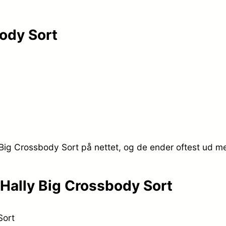
p
s
ody Sort
r
e
i
r
s
:
v
k
a
r
Big Crossbody Sort på nettet, og de ender oftest ud me
r
.
:
Hally Big Crossbody Sort
k
6
Sort