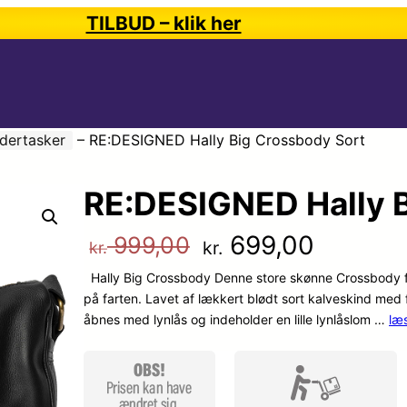
TILBUD – klik her
dertasker
–
RE:DESIGNED Hally Big Crossbody Sort
RE:DESIGNED Hally B
D
D
699,00
999,00
kr.
kr.
Hally Big Crossbody Denne store skønne Crossbody fr
e
e
på farten. Lavet af lækkert blødt sort kalveskind med
åbnes med lynlås og indeholder en lille lynlåslom …
læ
n
n
o
a