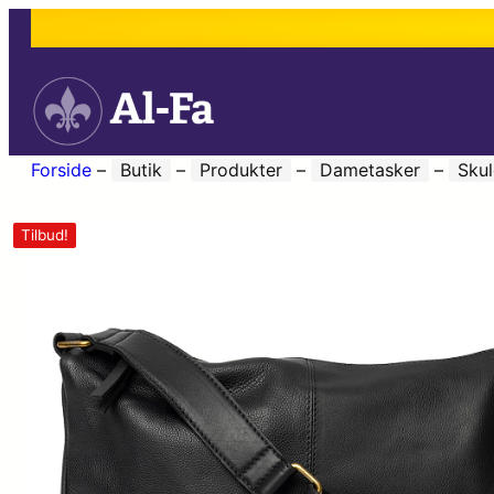
Forside
–
Butik
–
Produkter
–
Dametasker
–
Skul
Tilbud!