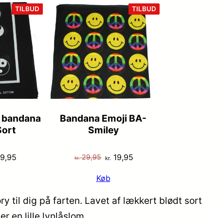
VARE
VARE
TILBUD
TILBUD
PÅ
PÅ
TILBUD
TILBUD
g bandana
Bandana Emoji BA-
ort
Smiley
n
Den
Den
Den
9,95
19,95
29,95
kr.
kr.
indelige
aktuelle
oprindelige
aktuelle
Køb
s
pris
pris
pris
:
er:
var:
er:
il dig på farten. Lavet af lækkert blødt sort
 29,95.
kr. 19,95.
kr. 29,95.
kr. 19,95.
 en lille lynlåslom