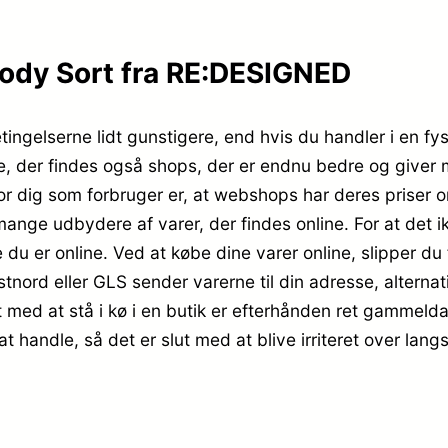
ody Sort fra RE:DESIGNED
etingelserne lidt gunstigere, end hvis du handler i en fy
e, der findes også shops, der er endnu bedre og giver me
 for dig som forbruger er, at webshops har deres priser 
 mange udbydere af varer, der findes online. For at det 
du er online. Ved at købe dine varer online, slipper du 
ostnord eller GLS sender varerne til din adresse, alterna
t med at stå i kø i en butik er efterhånden ret gammelda
at handle, så det er slut med at blive irriteret over l