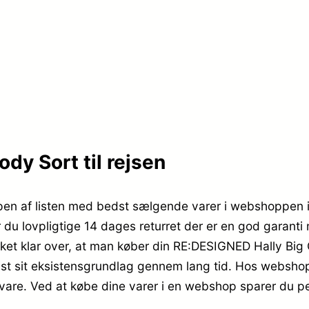
r
9
.
9
,
9
0
9
0
dy Sort til rejsen
9
.
,
pen af listen med bedst sælgende varer i webshoppen i
r du lovpligtige 14 dages returret der er en god garanti
0
ærket klar over, at man køber din RE:DESIGNED Hally Bi
0
ist sit eksistensgrundlag gennem lang tid. Hos websho
e vare. Ved at købe dine varer i en webshop sparer du 
.