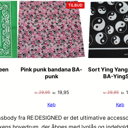
VARE
TILBUD
PÅ
TILBUD
een
Pink punk bandana BA-
Sort Ying Yan
punk
BA-YingS
Den
Den
De
19,95
1
29,95
29,95
kr.
kr.
kr.
kr.
oprindelige
aktuelle
opr
Køb
Køb
pris
pris
pri
var:
er:
var
ody fra RE:DESIGNED er det ultimative accessory t
kr. 29,95.
kr. 19,95.
kr.
kens hovedrum, der åbnes med lynlås og indeholder