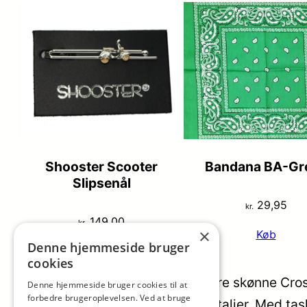
Shooster Scooter
Bandana BA-Gr
Slipsenål
29,95
kr.
149,00
kr.
×
Køb
Denne hjemmeside bruger
Køb
cookies
Hally Big Crossbody Denne store skønne Crossb
Denne hjemmeside bruger cookies til at
forbedre brugeroplevelsen. Ved at bruge
kalveskind med fine messing detaljer. Med tas