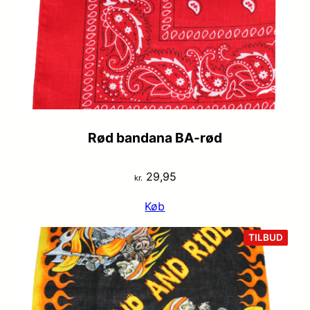
Rød bandana BA-rød
29,95
kr.
Køb
VARE
TILBUD
PÅ
TILB