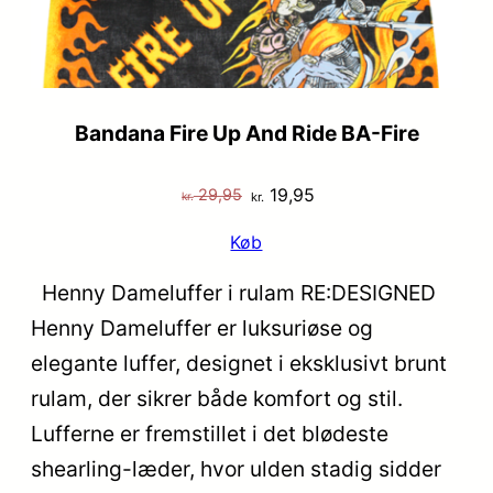
Bandana Fire Up And Ride BA-Fire
Den
Den
19,95
29,95
kr.
kr.
oprindelige
aktuelle
Køb
pris
pris
var:
er:
Henny Dameluffer i rulam RE:DESIGNED
kr. 29,95.
kr. 19,95.
Henny Dameluffer er luksuriøse og
elegante luffer, designet i eksklusivt brunt
rulam, der sikrer både komfort og stil.
Lufferne er fremstillet i det blødeste
shearling-læder, hvor ulden stadig sidder