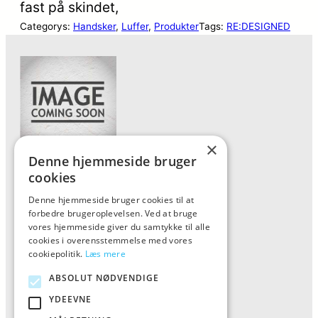
fast på skindet,
Categorys:
Handsker
, 
Luffer
, 
Produkter
Tags:
RE:DESIGNED
×
Denne hjemmeside bruger
Forside
cookies
Vis alle produkter
Denne hjemmeside bruger cookies til at
forbedre brugeroplevelsen. Ved at bruge
Kontakt
vores hjemmeside giver du samtykke til alle
Oversigt artikler
cookies i overensstemmelse med vores
cookiepolitik.
Læs mere
ABSOLUT NØDVENDIGE
ALFA
YDEEVNE