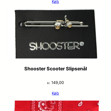
Køb
pris
pris
var:
er:
kr. 29,95.
kr. 19,95.
Shooster Scooter Slipsenål
149,00
kr.
Køb