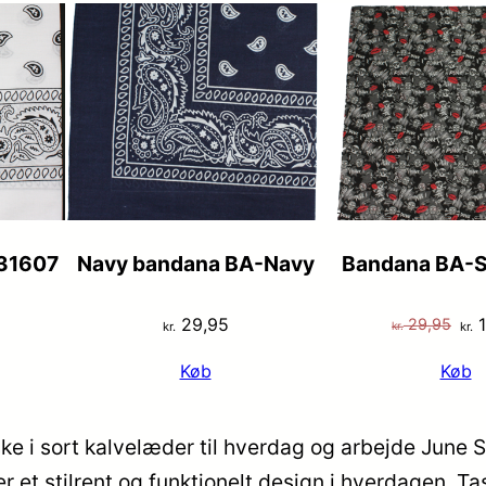
31607
Navy bandana BA-Navy
Bandana BA-S
De
29,95
1
29,95
kr.
kr.
kr.
opr
Køb
Køb
pri
var
kr.
 i sort kalvelæder til hverdag og arbejde June S
 et stilrent og funktionelt design i hverdagen. Tas