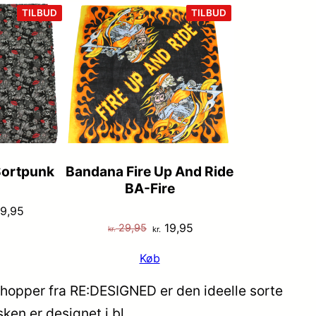
VARE
VARE
TILBUD
TILBUD
PÅ
PÅ
TILBUD
TILBUD
ortpunk
Bandana Fire Up And Ride
BA-Fire
n
Den
9,95
Den
Den
19,95
29,95
indelige
aktuelle
kr.
kr.
oprindelige
aktuelle
s
pris
Køb
pris
pris
:
er:
var:
er:
 29,95.
kr. 19,95.
hopper fra RE:DESIGNED er den ideelle sorte
kr. 29,95.
kr. 19,95.
ken er designet i bl