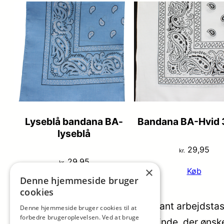
Lyseblå bandana BA-
Bandana BA-Hvid 
lyseblå
29,95
kr.
29,95
kr.
×
Køb
Denne hjemmeside bruger
Køb
cookies
REDESIGNED June Shopper Elegant arbejdstaske
Denne hjemmeside bruger cookies til at
forbedre brugeroplevelsen. Ved at bruge
arbejdstaske til den moderne kvinde, der ønsker