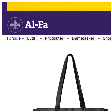
Forside
–
Butik
–
Produkter
–
Dametasker
–
Sho