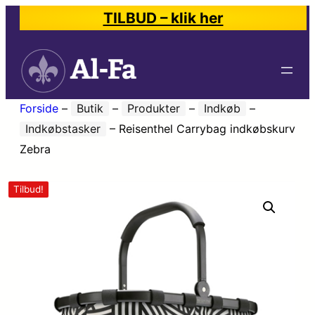
TILBUD – klik her
Forside
–
Butik
–
Produkter
–
Indkøb
–
Indkøbstasker
–
Reisenthel Carrybag indkøbskurv
Zebra
Tilbud!