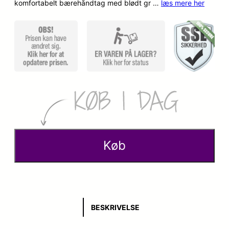
komfortabelt bærehåndtag med blødt gr …
læs mere her
p
k
r
t
i
u
n
e
d
l
e
l
l
e
Køb
i
p
g
r
e
i
BESKRIVELSE
p
s