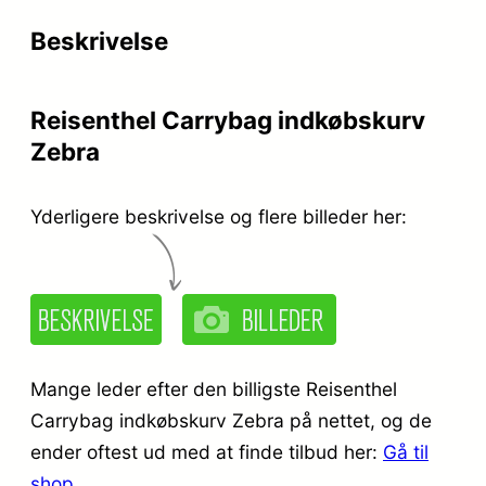
r
e
Beskrivelse
i
r
s
:
Reisenthel Carrybag indkøbskurv
v
k
Zebra
a
r
r
.
Yderligere beskrivelse og flere billeder her:
:
k
3
r
4
.
9
Mange leder efter den billigste Reisenthel
,
Carrybag indkøbskurv Zebra på nettet, og de
ender oftest ud med at finde tilbud her:
Gå til
4
9
shop
.