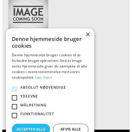
×
Denne hjemmeside bruger
Forside
cookies
Vis alle produkter
Denne hjemmeside bruger cookies til at
forbedre brugeroplevelsen. Ved at bruge
Kontakt
vores hjemmeside giver du samtykke til alle
Oversigt artikler
cookies i overensstemmelse med vores
cookiepolitik.
Læs mere
ABSOLUT NØDVENDIGE
ALFA
YDEEVNE
Tlf: 7876 8672
MÅLRETNING
Mail:
info@al-fa.dk
FUNKTIONALITET
ACCEPTER ALLE
AFVIS ALLE