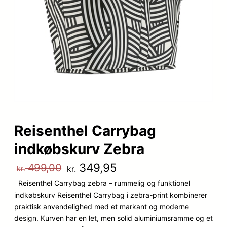
Reisenthel Carrybag
indkøbskurv Zebra
D
D
349,95
499,00
kr.
kr.
Reisenthel Carrybag zebra – rummelig og funktionel
e
e
indkøbskurv Reisenthel Carrybag i zebra-print kombinerer
n
n
praktisk anvendelighed med et markant og moderne
design. Kurven har en let, men solid aluminiumsramme og et
o
a