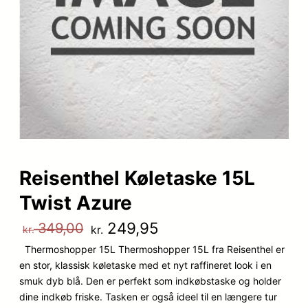
Reisenthel Køletaske 15L
Twist Azure
D
D
249,95
349,00
kr.
kr.
Thermoshopper 15L Thermoshopper 15L fra Reisenthel er
e
e
en stor, klassisk køletaske med et nyt raffineret look i en
n
n
smuk dyb blå. Den er perfekt som indkøbstaske og holder
dine indkøb friske. Tasken er også ideel til en længere tur
o
a