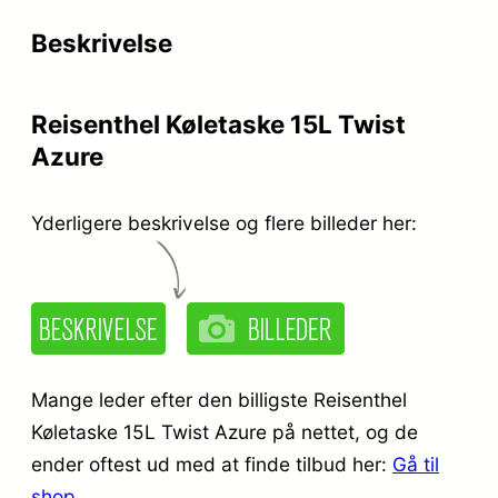
r
e
Beskrivelse
i
r
s
:
Reisenthel Køletaske 15L Twist
v
k
Azure
a
r
r
.
Yderligere beskrivelse og flere billeder her:
:
k
2
r
4
.
9
Mange leder efter den billigste Reisenthel
,
Køletaske 15L Twist Azure på nettet, og de
ender oftest ud med at finde tilbud her:
Gå til
3
9
shop
.