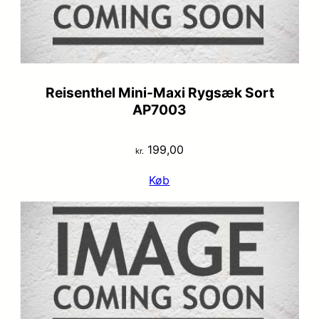
Reisenthel Mini-Maxi Rygsæk Sort
AP7003
199,00
kr.
Køb