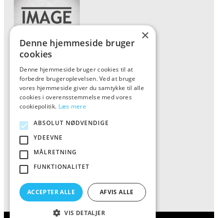
×
Denne hjemmeside bruger
cookies
Denne hjemmeside bruger cookies til at
Forside
forbedre brugeroplevelsen. Ved at bruge
Vis alle produkter
vores hjemmeside giver du samtykke til alle
cookies i overensstemmelse med vores
Kontakt
cookiepolitik.
Læs mere
Oversigt artikler
ABSOLUT NØDVENDIGE
YDEEVNE
ALFA
MÅLRETNING
FUNKTIONALITET
Tlf: 7876 8672
Mail:
info@al-fa.dk
ACCEPTER ALLE
AFVIS ALLE
VIS DETALJER