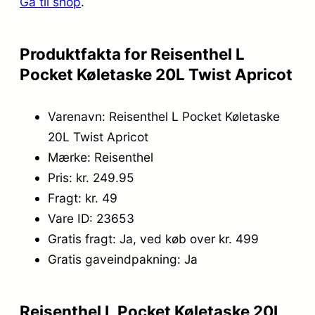
Gå til shop
.
4
5
9
.
Produktfakta for Reisenthel L
,
Pocket Køletaske 20L Twist Apricot
0
Varenavn: Reisenthel L Pocket Køletaske
0
20L Twist Apricot
.
Mærke: Reisenthel
Pris: kr. 249.95
Fragt: kr. 49
Vare ID: 23653
Gratis fragt: Ja, ved køb over kr. 499
Gratis gaveindpakning: Ja
Reisenthel L Pocket Køletaske 20L