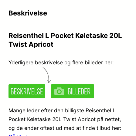
r
e
Beskrivelse
i
r
s
:
Reisenthel L Pocket Køletaske 20L
v
k
Twist Apricot
a
r
r
.
Yderligere beskrivelse og flere billeder her:
:
k
2
r
4
.
9
Mange leder efter den billigste Reisenthel L
,
Pocket Køletaske 20L Twist Apricot på nettet,
og de ender oftest ud med at finde tilbud her:
3
9