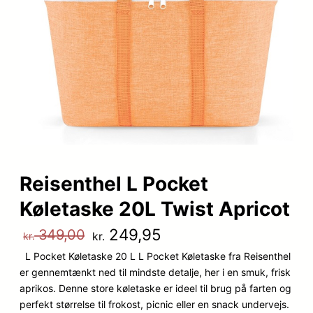
Reisenthel L Pocket
Køletaske 20L Twist Apricot
D
D
249,95
349,00
kr.
kr.
L Pocket Køletaske 20 L L Pocket Køletaske fra Reisenthel
e
e
er gennemtænkt ned til mindste detalje, her i en smuk, frisk
n
n
aprikos. Denne store køletaske er ideel til brug på farten og
perfekt størrelse til frokost, picnic eller en snack undervejs.