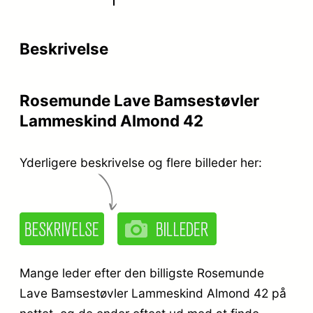
r
e
Beskrivelse
i
r
s
:
Rosemunde Lave Bamsestøvler
v
k
Lammeskind Almond 42
a
r
r
.
Yderligere beskrivelse og flere billeder her:
:
k
3
r
9
.
9
Mange leder efter den billigste Rosemunde
,
Lave Bamsestøvler Lammeskind Almond 42 på