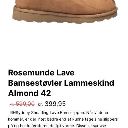
Rosemunde Lave
Bamsestøvler Lammeskind
Almond 42
D
D
399,95
599,00
kr.
kr.
RHSydney Shearling Lave Bamselippers Når vinteren
e
e
kommer, er der intet bedre end at kunne tage sine slippers
n
n
på og holde fødderne dejligt varme. Disse luksuriøse