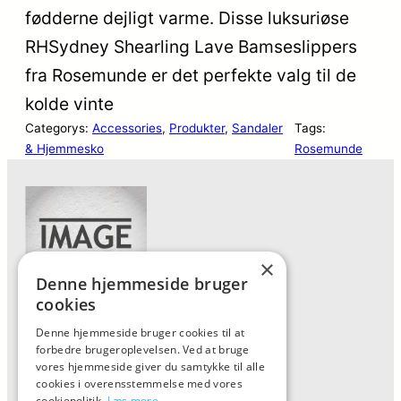
fødderne dejligt varme. Disse luksuriøse
RHSydney Shearling Lave Bamseslippers
fra Rosemunde er det perfekte valg til de
kolde vinte
Categorys:
Accessories
, 
Produkter
, 
Sandaler
Tags:
& Hjemmesko
Rosemunde
×
Denne hjemmeside bruger
cookies
Denne hjemmeside bruger cookies til at
Forside
forbedre brugeroplevelsen. Ved at bruge
Vis alle produkter
vores hjemmeside giver du samtykke til alle
cookies i overensstemmelse med vores
Kontakt
cookiepolitik.
Læs mere