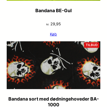
Bandana BE-Gul
29,95
kr.
Køb
VARE
TILBUD
PÅ
TILB
Bandana sort med dødningehoveder BA-
1000