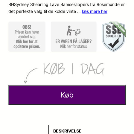
RHSydney Shearling Lave Bamseslippers fra Rosemunde er
o
a
det perfekte valg til de kolde vinte …
læs mere her
p
k
r
t
i
u
n
e
d
l
e
l
l
e
Køb
i
p
g
r
e
i
BESKRIVELSE
p
s