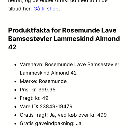
nettet, og de ender oftest ud med at finde
5
9
tilbud her:
Gå til shop
.
9
5
9
.
Produktfakta for Rosemunde Lave
,
Bamsestøvler Lammeskind Almond
0
42
0
Varenavn: Rosemunde Lave Bamsestøvler
.
Lammeskind Almond 42
Mærke: Rosemunde
Pris: kr. 399.95
Fragt: kr. 49
Vare ID: 23849-19479
Gratis fragt: Ja, ved køb over kr. 499
Gratis gaveindpakning: Ja