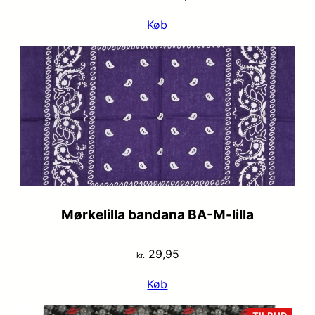
oprindelige
aktuelle
Køb
pris
pris
var:
er:
kr. 29,95.
kr. 19,95.
Mørkelilla bandana BA-M-lilla
29,95
kr.
Køb