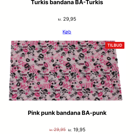
Turkis bandana BA-Turkis
29,95
kr.
Køb
VARE
TILBUD
PÅ
TILB
Pink punk bandana BA-punk
Den
Den
19,95
29,95
kr.
kr.