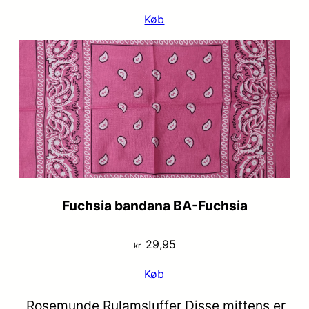
oprindelige
aktuelle
Køb
pris
pris
var:
er:
kr. 29,95.
kr. 19,95.
Fuchsia bandana BA-Fuchsia
29,95
kr.
Køb
Rosemunde Rulamsluffer Disse mittens er