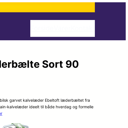
Forside
Varer
Kontakt
derbælte Sort 90
ilsk garvet kalvelæder Ebeltoft læderbæltet fra
grain-kalvelæder ideelt til både hverdag og formelle
er