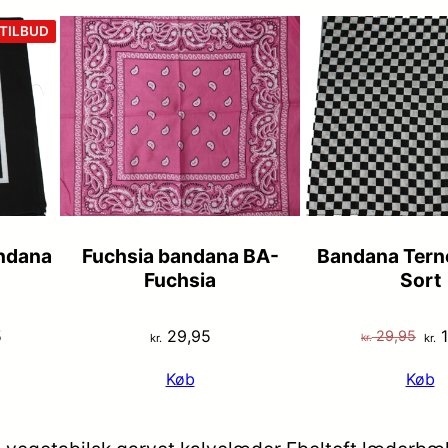
VARE
TILBUD
PÅ
TILBUD
andana
Fuchsia bandana BA-
Bandana Tern
Fuchsia
Sort
Den
De
5
29,95
1
29,95
kr.
kr.
kr.
lige
aktuelle
opr
Køb
Køb
pris
pri
er:
var
5.
kr. 19,95.
kr.