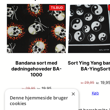
VARE
TILBUD
PÅ
TILBUD
Bandana sort med
Sort Ying Yang b
dødningehoveder BA-
BA-YingSort
1000
Den
19,9
29,95
kr.
kr.
Den
Den
19,95
29,95
oprinde
kr.
kr.
×
Køb
oprindelige
aktuelle
pris
Denne hjemmeside bruger
Køb
pris
pris
var:
cookies
var:
er:
kr. 29,9