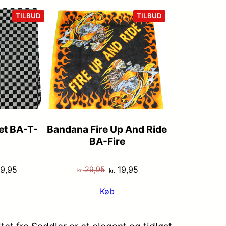
VARE
VARE
TILBUD
TILBUD
PÅ
PÅ
TILBUD
TILBUD
et BA-T-
Bandana Fire Up And Ride
BA-Fire
n
Den
Den
Den
9,95
19,95
29,95
kr.
kr.
indelige
aktuelle
oprindelige
aktuelle
Køb
s
pris
pris
pris
:
er:
var:
er:
 29,95.
kr. 19,95.
kr. 29,95.
kr. 19,95.