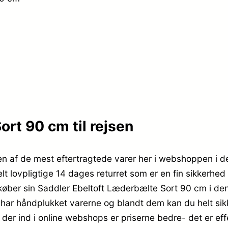
rt 90 cm til rejsen
en af de mest eftertragtede varer her i webshoppen i 
t lovpligtige 14 dages returret som er en fin sikkerhed 
t køber sin Saddler Ebeltoft Læderbælte Sort 90 cm i d
har håndplukket varerne og blandt dem kan du helt sikk
der ind i online webshops er priserne bedre- det er eff