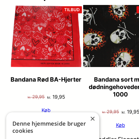
VARE
TILBUD
PÅ
TILBUD
Bandana Rød BA-Hjerter
Bandana sort 
dødningehoveder
1000
Den
Den
19,95
29,95
kr.
kr.
oprindelige
aktuelle
Køb
Den
19,9
29,95
pris
pris
kr.
kr.
×
oprinde
var:
er:
Denne hjemmeside bruger
Køb
pris
cookies
kr. 29,95.
kr. 19,95.
var: