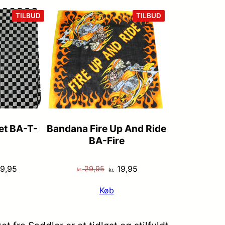
VARE
VARE
TILBUD
TILBUD
PÅ
PÅ
TILBUD
TILBUD
et BA-T-
Bandana Fire Up And Ride
BA-Fire
n
Den
Den
Den
9,95
19,95
29,95
kr.
kr.
indelige
aktuelle
oprindelige
aktuelle
Køb
s
pris
pris
pris
:
er:
var:
er:
 29,95.
kr. 19,95.
kr. 29,95.
kr. 19,95.