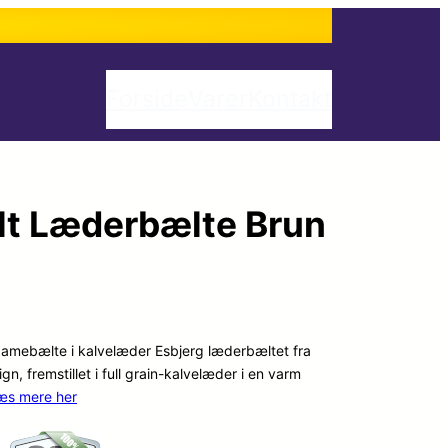
Forside
Varer
Kontakt
lt Læderbælte Brun
damebælte i kalvelæder Esbjerg læderbæltet fra
gn, fremstillet i full grain-kalvelæder i en varm
æs mere her