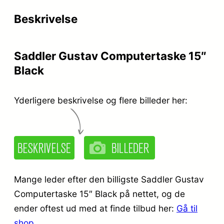
r
e
Beskrivelse
i
r
s
:
Saddler Gustav Computertaske 15″
v
k
Black
a
r
r
.
Yderligere beskrivelse og flere billeder her:
:
k
1
r
.
.
3
Mange leder efter den billigste Saddler Gustav
5
Computertaske 15″ Black på nettet, og de
ender oftest ud med at finde tilbud her:
Gå til
1
9
shop
.