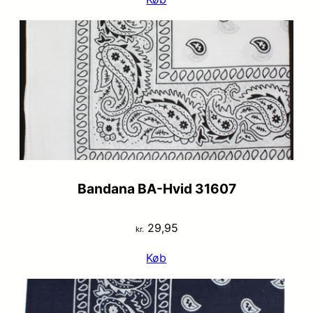
pris
pris
var:
er:
kr. 29,95.
kr. 19,95.
Bandana BA-Hvid 31607
29,95
kr.
Køb