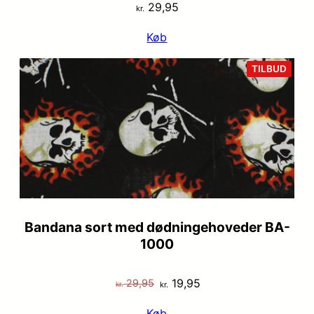
29,95
kr.
Køb
VARE
TILBUD
PÅ
TILB
Bandana sort med dødningehoveder BA-
1000
Den
Den
19,95
29,95
kr.
kr.
oprindelige
aktuelle
Køb