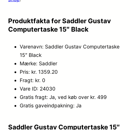
.
,
6
2
Produktfakta for Saddler Gustav
9
0
Computertaske 15″ Black
9
.
Varenavn: Saddler Gustav Computertaske
,
15″ Black
0
Mærke: Saddler
0
Pris: kr. 1359.20
.
Fragt: kr. 0
Vare ID: 24030
Gratis fragt: Ja, ved køb over kr. 499
Gratis gaveindpakning: Ja
Saddler Gustav Computertaske 15″