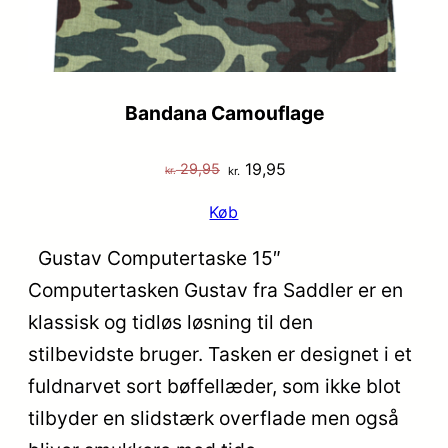
Bandana Camouflage
Den
Den
19,95
29,95
kr.
kr.
oprindelige
aktuelle
Køb
pris
pris
var:
er:
Gustav Computertaske 15″
kr. 29,95.
kr. 19,95.
Computertasken Gustav fra Saddler er en
klassisk og tidløs løsning til den
stilbevidste bruger. Tasken er designet i et
fuldnarvet sort bøffellæder, som ikke blot
tilbyder en slidstærk overflade men også