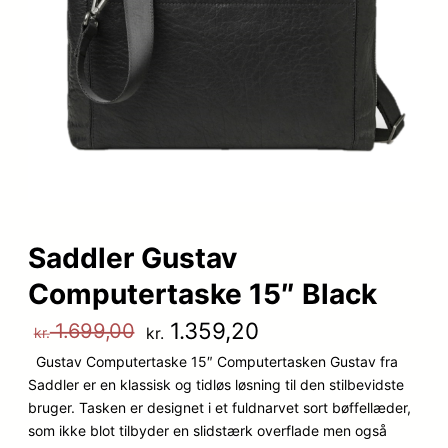
Saddler Gustav
Computertaske 15″ Black
D
D
1.359,20
1.699,00
kr.
kr.
Gustav Computertaske 15″ Computertasken Gustav fra
e
e
Saddler er en klassisk og tidløs løsning til den stilbevidste
n
n
bruger. Tasken er designet i et fuldnarvet sort bøffellæder,
som ikke blot tilbyder en slidstærk overflade men også
o
a