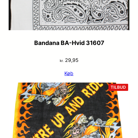
Bandana BA-Hvid 31607
29,95
kr.
Køb
VARE
TILBUD
PÅ
TILB