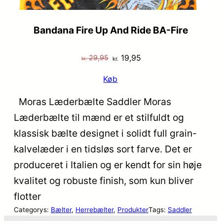
Bandana Fire Up And Ride BA-Fire
Den
Den
19,95
29,95
kr.
kr.
oprindelige
aktuelle
Køb
pris
pris
var:
er:
Moras Læderbælte Saddler Moras
kr. 29,95.
kr. 19,95.
Læderbælte til mænd er et stilfuldt og
klassisk bælte designet i solidt full grain-
kalvelæder i en tidsløs sort farve. Det er
produceret i Italien og er kendt for sin høje
kvalitet og robuste finish, som kun bliver
flotter
Categorys:
Bælter
, 
Herrebælter
, 
Produkter
Tags:
Saddler