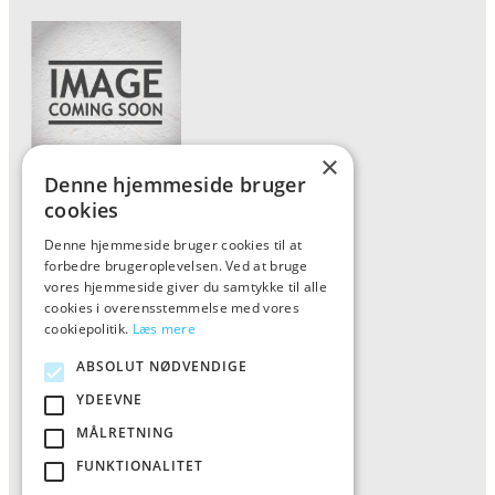
×
Denne hjemmeside bruger
Forside
cookies
Vis alle produkter
Denne hjemmeside bruger cookies til at
forbedre brugeroplevelsen. Ved at bruge
Kontakt
vores hjemmeside giver du samtykke til alle
Oversigt artikler
cookies i overensstemmelse med vores
cookiepolitik.
Læs mere
ABSOLUT NØDVENDIGE
ALFA
YDEEVNE
Tlf: 7876 8672
MÅLRETNING
Mail:
info@al-fa.dk
FUNKTIONALITET