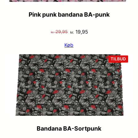
Pink punk bandana BA-punk
Den
Den
19,95
29,95
kr.
kr.
oprindelige
aktuelle
Køb
pris
pris
var:
er:
VARE
TILBUD
PÅ
kr. 29,95.
kr. 19,95.
TILB
Bandana BA-Sortpunk