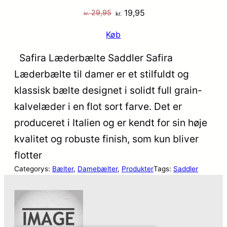
Den
Den
19,95
29,95
kr.
kr.
oprindelige
aktuelle
Køb
pris
pris
var:
er:
Safira Læderbælte Saddler Safira
kr. 29,95.
kr. 19,95.
Læderbælte til damer er et stilfuldt og
klassisk bælte designet i solidt full grain-
kalvelæder i en flot sort farve. Det er
produceret i Italien og er kendt for sin høje
kvalitet og robuste finish, som kun bliver
flotter
Categorys:
Bælter
, 
Damebælter
, 
Produkter
Tags:
Saddler