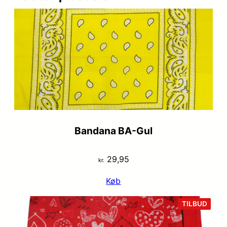
Bandana BA-Gul
29,95
kr.
Køb
VARE
TILBUD
PÅ
TILB