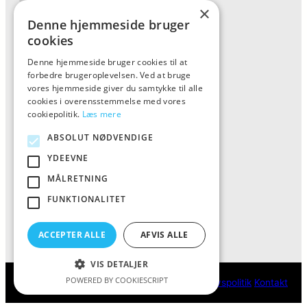
×
Denne hjemmeside bruger
cookies
Denne hjemmeside bruger cookies til at
Forside
forbedre brugeroplevelsen. Ved at bruge
Vis alle produkter
vores hjemmeside giver du samtykke til alle
cookies i overensstemmelse med vores
Kontakt
cookiepolitik.
Læs mere
Oversigt artikler
ABSOLUT NØDVENDIGE
YDEEVNE
ALFA
MÅLRETNING
FUNKTIONALITET
Tlf: 7876 8672
Mail:
info@al-fa.dk
ACCEPTER ALLE
AFVIS ALLE
VIS DETALJER
POWERED BY COOKIESCRIPT
ALFA
Cookie- og privatlivspolitik
Kontakt