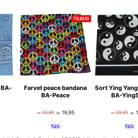
VARE
TILBUD
PÅ
TILBUD
 BA-
Farvet peace bandana
Sort Ying Yan
BA-Peace
BA-YingS
Den
Den
De
19,95
1
29,95
29,95
kr.
kr.
kr.
kr.
oprindelige
aktuelle
opr
Køb
Køb
pris
pris
pri
var:
er:
var