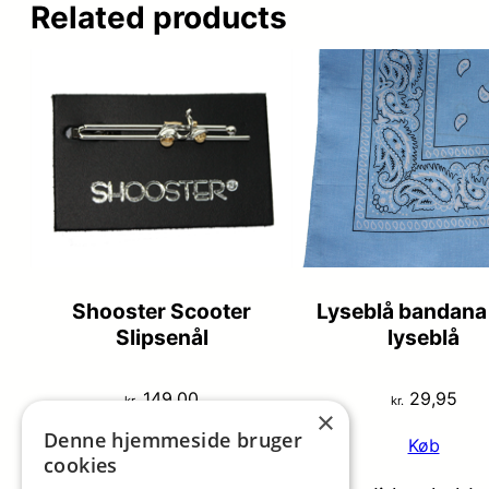
Related products
Shooster Scooter
Lyseblå bandana
Slipsenål
lyseblå
149,00
29,95
kr.
kr.
×
Denne hjemmeside bruger
Køb
Køb
cookies