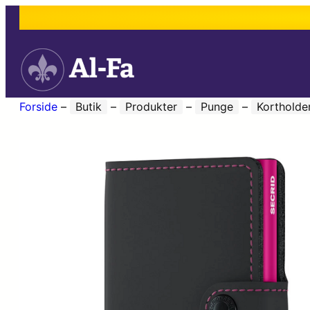
Forside
–
Butik
–
Produkter
–
Punge
–
Kortholde