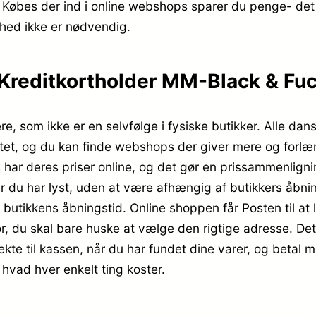
. Købes der ind i online webshops sparer du penge- det
hed ikke er nødvendig.
Kreditkortholder MM-Black & Fuch
ere, som ikke er en selvfølge i fysiske butikker. Alle d
ettet, og du kan finde webshops der giver mere og forlæn
s har deres priser online, og det gør en prissammenligni
 du har lyst, uden at være afhængig af butikkers åbning
 butikkens åbningstid. Online shoppen får Posten til at l
r, du skal bare huske at vælge den rigtige adresse. Det 
kte til kassen, når du har fundet dine varer, og betal m
hvad hver enkelt ting koster.