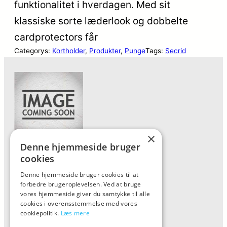
funktionalitet i hverdagen. Med sit
klassiske sorte læderlook og dobbelte
cardprotectors får
Categorys:
Kortholder
, 
Produkter
, 
Punge
Tags:
Secrid
×
Denne hjemmeside bruger
Forside
cookies
Vis alle produkter
Denne hjemmeside bruger cookies til at
forbedre brugeroplevelsen. Ved at bruge
Kontakt
vores hjemmeside giver du samtykke til alle
Oversigt artikler
cookies i overensstemmelse med vores
cookiepolitik.
Læs mere