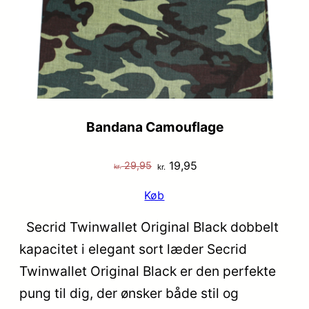
Bandana Camouflage
Den
Den
19,95
29,95
kr.
kr.
oprindelige
aktuelle
Køb
pris
pris
var:
er:
Secrid Twinwallet Original Black dobbelt
kr. 29,95.
kr. 19,95.
kapacitet i elegant sort læder Secrid
Twinwallet Original Black er den perfekte
pung til dig, der ønsker både stil og