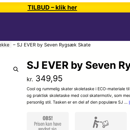
TILBUD – klik her
ække
–
SJ EVER by Seven Rygsæk Skate
SJ EVER by Seven R
349,95
kr.
Cool og rummelig skater skoletaske i ECO-materiale ti
og praktisk skoletaske med cool skatermotiv, som med g
personlig stil. Tasken er en del af den populære SJ …