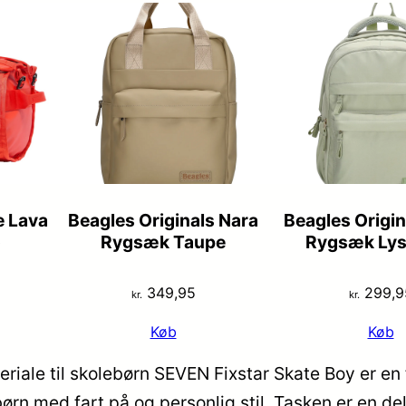
e Lava
Beagles Originals Nara
Beagles Origin
o
Rygsæk Taupe
Rygsæk Lys
349,95
299,9
kr.
kr.
Køb
Køb
iale til skolebørn SEVEN Fixstar Skate Boy er en 
børn med fart på og personlig stil. Tasken er en d