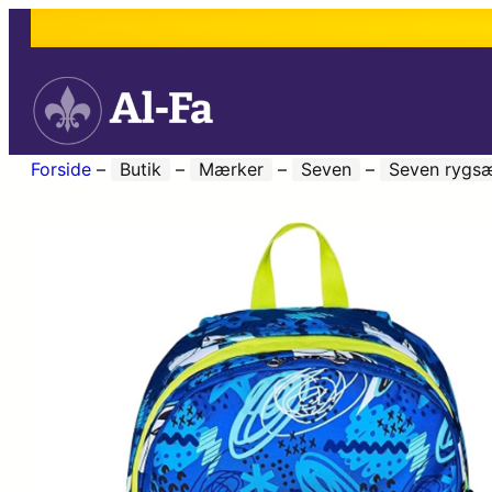
Forside
–
Butik
–
Mærker
–
Seven
–
Seven rygs