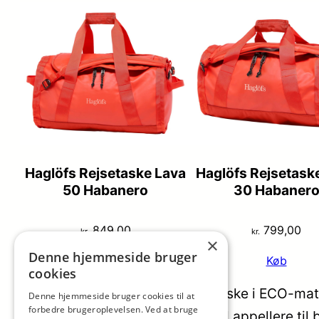
Haglöfs Rejsetaske Lava
Haglöfs Rejsetask
50 Habanero
30 Habaner
849,00
799,00
kr.
kr.
×
Denne hjemmeside bruger
Køb
Køb
cookies
Cool og rummelig skater skoletaske i ECO-mater
Denne hjemmeside bruger cookies til at
forbedre brugeroplevelsen. Ved at bruge
skatermotiv, som med garanti vil appellere til 