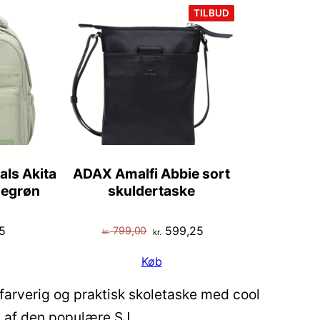
VARE
TILBUD
PÅ
TILBUD
als Akita
ADAX Amalfi Abbie sort
egrøn
skuldertaske
Den
Den
5
599,25
799,00
kr.
kr.
oprindelige
aktuelle
Køb
pris
pris
var:
er:
farverig og praktisk skoletaske med cool
kr. 799,00.
kr. 599,25.
el af den populære SJ