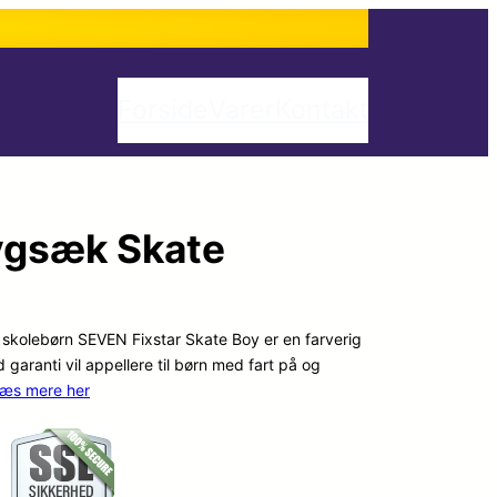
Forside
Varer
Kontakt
ygsæk Skate
l skolebørn SEVEN Fixstar Skate Boy er en farverig
aranti vil appellere til børn med fart på og
læs mere her