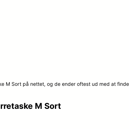
p
s
r
e
i
r
s
:
v
k
a
r
e M Sort på nettet, og de ender oftest ud med at finde
r
.
:
rretaske M Sort
k
6