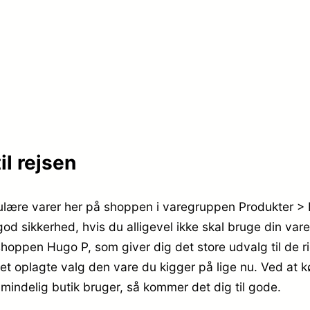
r
7
.
4
,
8
9
9
6
l rejsen
9
.
,
lære varer her på shoppen i varegruppen Produkter > 
god sikkerhed, hvis du alligevel ikke skal bruge din va
9
oppen Hugo P, som giver dig det store udvalg til de rigt
5
 det oplagte valg den vare du kigger på lige nu. Ved at 
ndelig butik bruger, så kommer det dig til gode.
.