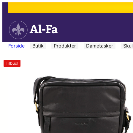
Forside
–
Butik
–
Produkter
–
Dametasker
–
Skul
Tilbud!