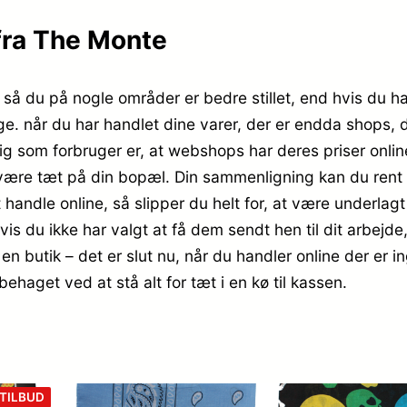
fra The Monte
så du på nogle områder er bedre stillet, end hvis du han
ge. når du har handlet dine varer, der er endda shops,
r dig som forbruger er, at webshops har deres priser on
være tæt på din bopæl. Din sammenligning kan du rent fa
andle online, så slipper du helt for, at være underlagt
 hvis du ikke har valgt at få dem sendt hen til dit arbejd
n butik – det er slut nu, når du handler online der er ing
behaget ved at stå alt for tæt i en kø til kassen.
VARE
TILBUD