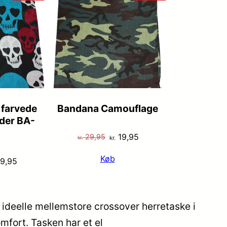
PÅ
PÅ
TILBUD
TILBUD
farvede
Bandana Camouflage
der BA-
s
Den
Den
19,95
29,95
kr.
kr.
oprindelige
aktuelle
Køb
n
Den
9,95
pris
pris
indelige
aktuelle
var:
er:
s
pris
kr. 29,95.
kr. 19,95.
:
er:
ideelle mellemstore crossover herretaske i
 29,95.
kr. 19,95.
mfort. Tasken har et el