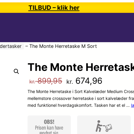
TILBUD – klik her
dertasker
–
The Monte Herretaske M Sort
The Monte Herretask
D
D
674,96
899,95
kr.
kr.
The Monte Herretaske i Sort Kalvelæder Medium Crosso
e
e
mellemstore crossover herretaske i sort kalvelæder fra
med funktionel hverdagskomfort. Tasken har et el …
l
n
n
o
a