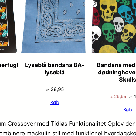
PÅ
TILBUD
erfugl
Lyseblå bandana BA-
Bandana med 
lyseblå
dødninghove
Skull
Den
5
29,95
lige
aktuelle
kr.
De
1
29,95
pris
kr.
kr.
Køb
opr
er:
Køb
pri
5.
kr. 19,95.
var
m Crossover med Tidløs Funktionalitet Oplev den 
kr.
kombinere maskulin stil med funktionel hverdagsko