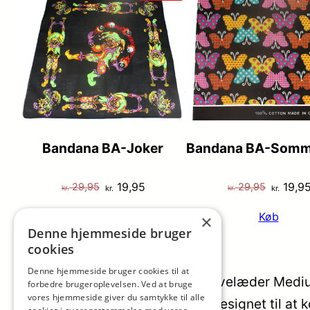
PÅ
TILBUD
Bandana BA-Joker
Bandana BA-Somm
Den
Den
Den
19,95
19,9
29,95
29,95
kr.
kr.
kr.
kr.
oprindelige
aktuelle
oprinde
Køb
Køb
×
pris
pris
pris
Denne hjemmeside bruger
var:
er:
var:
cookies
kr. 29,95.
kr. 19,95.
kr. 29,9
Denne hjemmeside bruger cookies til at
The Monte Herretaske i Sort Kalvelæder Mediu
forbedre brugeroplevelsen. Ved at bruge
vores hjemmeside giver du samtykke til alle
sort kalvelæder fra The Monte designet til at 