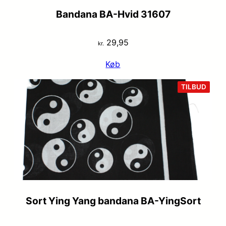
Bandana BA-Hvid 31607
29,95
kr.
Køb
VARE
TILBUD
PÅ
TILB
Sort Ying Yang bandana BA-YingSort