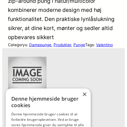
zip-around pung i natur/multicolor
kombinerer moderne design med høj
funktionalitet. Den praktiske lynlåslukning
sikrer, at dine kort, mønter og sedler altid
opbevares sikkert
Categorys:
Damepunge
, 
Produkter
, 
Punge
Tags:
Valentino
×
Denne hjemmeside bruger
Forside
cookies
Vis alle produkter
Denne hjemmeside bruger cookies til at
forbedre brugeroplevelsen. Ved at bruge
Kontakt
vores hjemmeside giver du samtykke til alle