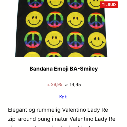
var:
er:
VARE
TILBUD
PÅ
kr. 29,95.
kr. 19,95.
TILB
Bandana Emoji BA-Smiley
Den
Den
19,95
29,95
kr.
kr.
oprindelige
aktuelle
Køb
pris
pris
var:
er:
Elegant og rummelig Valentino Lady Re
kr. 29,95.
kr. 19,95.
zip-around pung i natur Valentino Lady Re