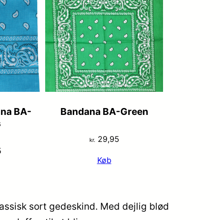
ana BA-
Bandana BA-Green
s
29,95
kr.
5
Køb
lassisk sort gedeskind. Med dejlig blød