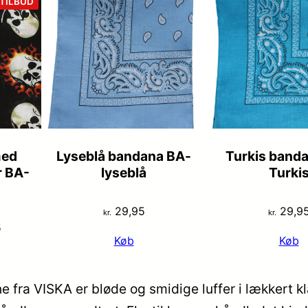
VARE
TILBUD
PÅ
TILBUD
med
Lyseblå bandana BA-
Turkis band
 BA-
lyseblå
Turki
29,95
29,9
kr.
kr.
Den
5
Køb
Køb
lige
aktuelle
pris
er:
 fra VISKA er bløde og smidige luffer i lækkert k
5.
kr. 19,95.