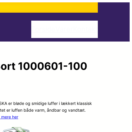
Forside
Varer
Kontakt
Sort 1000601-100
KA er bløde og smidige luffer i lækkert klassisk
litet er luffen både varm, åndbar og vandtæt.
 mere her