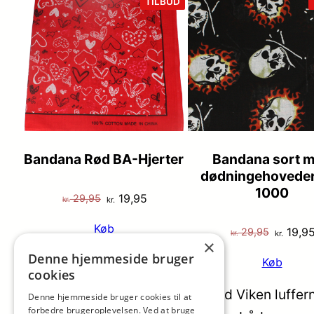
VARE
TILBUD
PÅ
TILBUD
Bandana Rød BA-Hjerter
Bandana sort 
dødningehoveder
1000
Den
Den
19,95
29,95
kr.
kr.
oprindelige
aktuelle
Køb
Den
19,9
29,95
pris
pris
kr.
kr.
×
oprinde
var:
er:
Denne hjemmeside bruger
Køb
pris
cookies
kr. 29,95.
kr. 19,95.
var:
VISKA Viken Luffer i lammeskind Viken lufferne
Denne hjemmeside bruger cookies til at
kr. 29,9
forbedre brugeroplevelsen. Ved at bruge