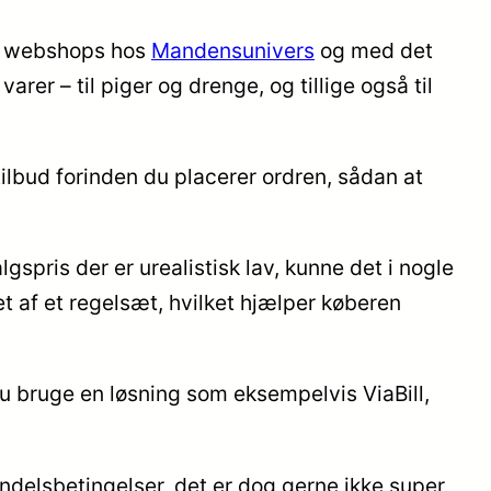
ne webshops hos
Mandensunivers
og med det
er – til piger og drenge, og tillige også til
 tilbud forinden du placerer ordren, sådan at
gspris der er urealistisk lav, kunne det i nogle
t af et regelsæt, hvilket hjælper køberen
 du bruge en løsning som eksempelvis ViaBill,
ndelsbetingelser, det er dog gerne ikke super