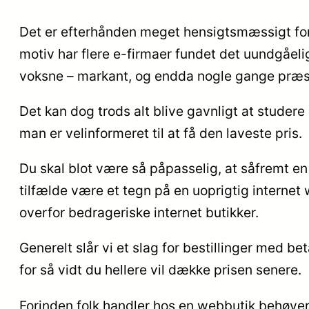
Det er efterhånden meget hensigtsmæssigt for
motiv har flere e-firmaer fundet det uundgåelig
voksne – markant, og endda nogle gange præste
Det kan dog trods alt blive gavnligt at studere
man er velinformeret til at få den laveste pris.
Du skal blot være så påpasselig, at såfremt en e
tilfælde være et tegn på en uoprigtig internet
overfor bedrageriske internet butikker.
Generelt slår vi et slag for bestillinger med b
for så vidt du hellere vil dække prisen senere.
Forinden folk handler hos en webbutik behøver