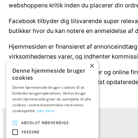
webshoppens kritik inden du placerer din ordr
Facebook tilbyder dig tilsvarende super relevan
butikker hvor du kan notere en anmeldelse af d
Hjemmesiden er finansieret af annonceindtægt
virksomhedernes varer, og indhenter kommissio
×
Denne hjemmeside bruger
Orientering vedrørende produkter og online fir
cookies
potentielt er udført efter at vi sidst opdatere
Denne hjemmeside bruger cookies til at
forbedre brugeroplevelsen. Ved at bruge
vores hjemmeside giver du samtykke til alle
cookies i overensstemmelse med vores
cookiepolitik.
Læs mere
ABSOLUT NØDVENDIGE
YDEEVNE