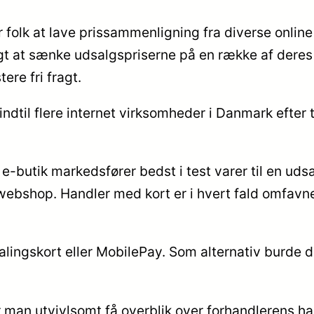
 folk at lave prissammenligning fra diverse onli
t at sænke udsalgspriserne på en række af deres var
re fri fragt.
 indtil flere internet virksomheder i Danmark efter
-butik markedsfører bedst i test varer til en udsal
 webshop. Handler med kort er i hvert fald omfavne
etalingskort eller MobilePay. Som alternativ burde
 man utvivlsomt få overblik over forhandlerens ha