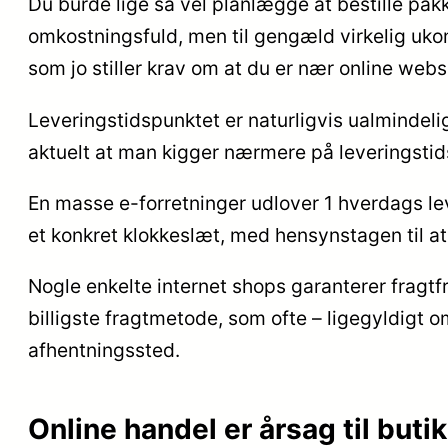
Du burde lige så vel planlægge at bestille pakk
omkostningsfuld, men til gengæld virkelig ukomp
som jo stiller krav om at du er nær online we
Leveringstidspunktet er naturligvis ualmindeli
aktuelt at man kigger nærmere på leveringstid
En masse e-forretninger udlover 1 hverdags lev
et konkret klokkeslæt, med hensynstagen til at
Nogle enkelte internet shops garanterer fragtfr
billigste fragtmetode, som ofte – ligegyldigt o
afhentningssted.
Online handel er årsag til but