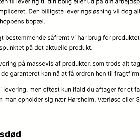
en til levering til din bolig eller ud på din arbej
liceret. Den billigste leveringsløsning vil dog alt
bshoppens bopæl.
gt bestemmende såfremt vi har brug for produktet i
spunktet på det aktuelle produkt.
ering på massevis af produkter, som trods alt tag
 de garanteret kan nå at få ordren hen til fragtfi
i levering, men oftest kun ifald du aftager for et
m man opholder sig nær Hørsholm, Værløse eller Strue
iksdød