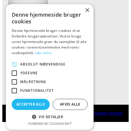
×
Denne hjemmeside bruger
Forside
cookies
Vis alle produkter
Denne hjemmeside bruger cookies til at
forbedre brugeroplevelsen. Ved at bruge
Kontakt
vores hjemmeside giver du samtykke til alle
Oversigt artikler
cookies i overensstemmelse med vores
cookiepolitik.
Læs mere
ABSOLUT NØDVENDIGE
ALFA
YDEEVNE
Tlf: 7876 8672
MÅLRETNING
Mail:
info@al-fa.dk
FUNKTIONALITET
ACCEPTER ALLE
AFVIS ALLE
ALFA
Cookie- og privatlivspolitik
Kontakt
VIS DETALJER
POWERED BY COOKIESCRIPT