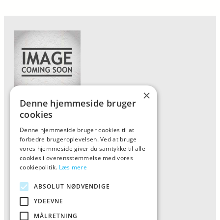
×
Denne hjemmeside bruger
Forside
cookies
Vis alle produkter
Denne hjemmeside bruger cookies til at
forbedre brugeroplevelsen. Ved at bruge
Kontakt
vores hjemmeside giver du samtykke til alle
Oversigt artikler
cookies i overensstemmelse med vores
cookiepolitik.
Læs mere
ABSOLUT NØDVENDIGE
ALFA
YDEEVNE
Tlf: 7876 8672
MÅLRETNING