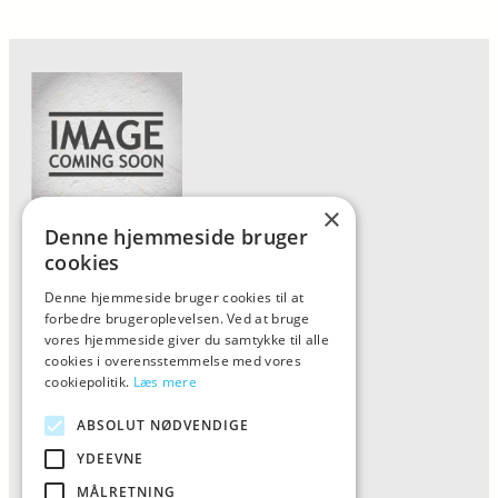
×
Denne hjemmeside bruger
Forside
cookies
Vis alle produkter
Denne hjemmeside bruger cookies til at
forbedre brugeroplevelsen. Ved at bruge
Kontakt
vores hjemmeside giver du samtykke til alle
Oversigt artikler
cookies i overensstemmelse med vores
cookiepolitik.
Læs mere
ABSOLUT NØDVENDIGE
ALFA
YDEEVNE
Tlf: 7876 8672
MÅLRETNING