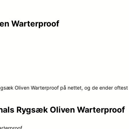
e
i
p
s
ven Warterproof
r
e
i
r
s
:
v
k
ygsæk Oliven Warterproof på nettet, og de ender oftest
a
r
r
.
inals Rygsæk Oliven Warterproof
:
rterproof