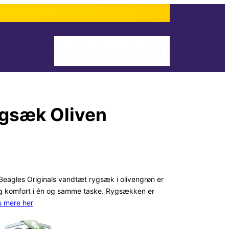
Forside
Varer
Kontakt
ygsæk Oliven
 Beagles Originals vandtæt rygsæk i olivengrøn er
il og komfort i én og samme taske. Rygsækken er
s mere her