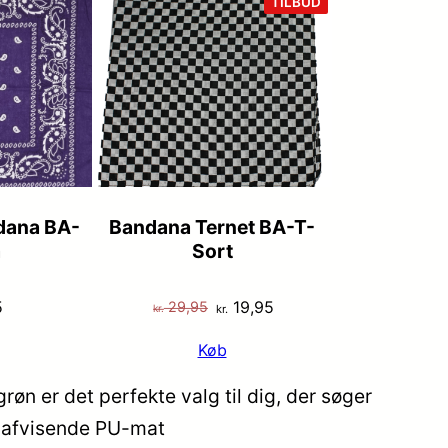
VARE
TILBUD
PÅ
TILBUD
ndana BA-
Bandana Ternet BA-T-
a
Sort
Den
Den
5
19,95
29,95
kr.
kr.
oprindelige
aktuelle
Køb
pris
pris
var:
er:
øn er det perfekte valg til dig, der søger
kr. 29,95.
kr. 19,95.
andafvisende PU-mat