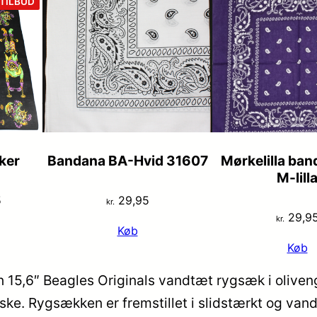
VARE
TILBUD
PÅ
TILBUD
ker
Bandana BA-Hvid 31607
Mørkelilla ba
M-lill
Den
5
29,95
kr.
29,9
lige
aktuelle
kr.
Køb
pris
Køb
er:
5.
kr. 19,95.
 15,6″ Beagles Originals vandtæt rygsæk i olivengr
taske. Rygsækken er fremstillet i slidstærkt og v