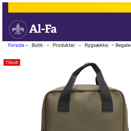
Forside
–
Butik
–
Produkter
–
Rygsække
–
Begale
Tilbud!