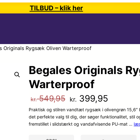
TILBUD – klik her
s Originals Rygsæk Oliven Warterproof
Begales Originals R
Warterproof
D
D
399,95
549,95
kr.
kr.
Praktisk og stilren vandtæt rygsæk i olivengrøn 15,6″
e
e
det perfekte valg til dig, der søger funktionalitet, st
fremstillet i slidstærkt og vandafvisende PU-mat …
læ
n
n