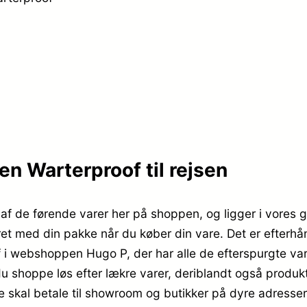
k
3
r
9
.
9
,
5
9
4
5
n Warterproof til rejsen
9
.
af de førende varer her på shoppen, og ligger i vores
,
rret med din pakke når du køber din vare. Det er efterh
i webshoppen Hugo P, der har alle de efterspurgte vare
9
du shoppe løs efter lækre varer, deriblandt også produkt
5
ke skal betale til showroom og butikker på dyre adresser