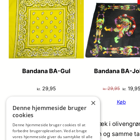
Bandana BA-Gul
Bandana BA-Jo
Den
29,95
19,9
29,95
kr.
kr.
kr.
oprinde
×
Køb
Køb
pris
Denne hjemmeside bruger
var:
cookies
kr. 29,9
Praktisk og stilren vandtæt rygsæk i olivengrøn
Denne hjemmeside bruger cookies til at
forbedre brugeroplevelsen. Ved at bruge
funktionalitet, stil og komfort i én og samme 
vores hjemmeside giver du samtykke til alle