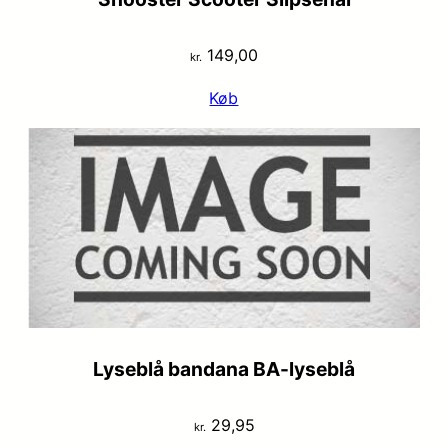
149,00
kr.
Køb
Lyseblå bandana BA-lyseblå
29,95
kr.