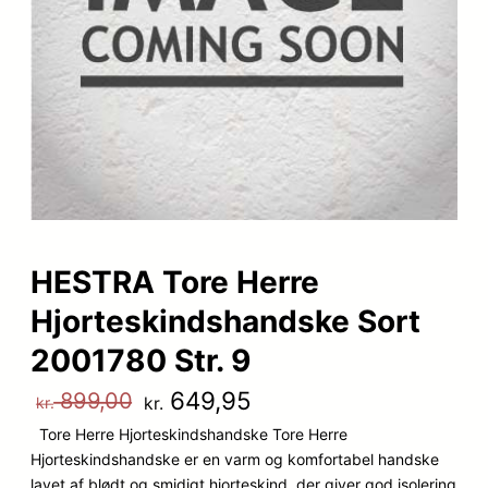
HESTRA Tore Herre
Hjorteskindshandske Sort
2001780 Str. 9
D
D
649,95
899,00
kr.
kr.
Tore Herre Hjorteskindshandske Tore Herre
e
e
Hjorteskindshandske er en varm og komfortabel handske
n
n
lavet af blødt og smidigt hjorteskind, der giver god isolering