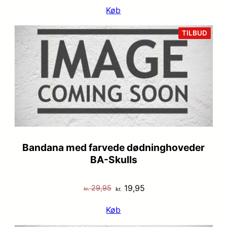
Køb
VARE
TILBUD
PÅ
TILB
Bandana med farvede dødninghoveder
BA-Skulls
Den
Den
19,95
29,95
kr.
kr.
oprindelige
aktuelle
Køb
pris
pris