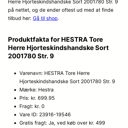
Herre Hjorteskindshandske Sort 2001780 Str. 9
8
9
på nettet, og de ender oftest ud med at finde
9
5
tilbud her:
Gå til shop
.
9
.
,
Produktfakta for HESTRA Tore
0
Herre Hjorteskindshandske Sort
2001780 Str. 9
0
.
Varenavn: HESTRA Tore Herre
Hjorteskindshandske Sort 2001780 Str. 9
Mærke: Hestra
Pris: kr. 699.95
Fragt: kr. 0
Vare ID: 23916-19546
Gratis fragt: Ja, ved køb over kr. 499