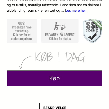
og et rustikt, naturligt udseende. Handsken har en ribkant i
o
a
uldblanding, som sikrer en tæt og …
læs mere her
p
k
r
t
i
u
n
e
d
l
e
l
l
e
Køb
i
p
g
r
e
i
BESKRIVELSE