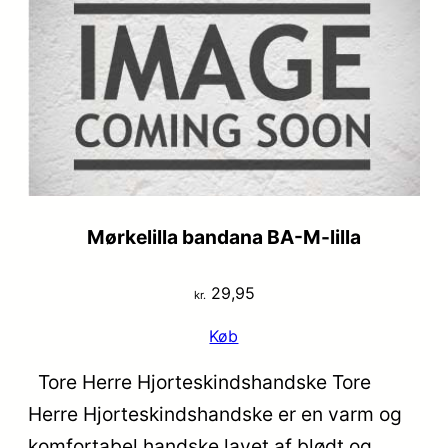
var:
er:
kr. 29,95.
kr. 19,95.
Mørkelilla bandana BA-M-lilla
29,95
kr.
Køb
Tore Herre Hjorteskindshandske Tore
Herre Hjorteskindshandske er en varm og
komfortabel handske lavet af blødt og