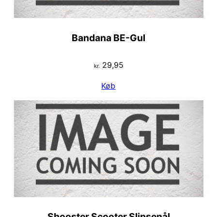
Bandana BE-Gul
29,95
kr.
Køb
Shooster Scooter Slipsenål