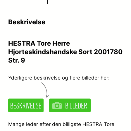
p
s
r
e
Beskrivelse
i
r
s
:
HESTRA Tore Herre
v
k
Hjorteskindshandske Sort 2001780
a
r
Str. 9
r
.
:
Yderligere beskrivelse og flere billeder her:
k
6
r
4
.
9
,
Mange leder efter den billigste HESTRA Tore