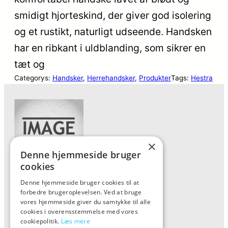
smidigt hjorteskind, der giver god isolering
og et rustikt, naturligt udseende. Handsken
har en ribkant i uldblanding, som sikrer en
tæt og
Categorys:
Handsker
, 
Herrehandsker
, 
Produkter
Tags:
Hestra
×
Denne hjemmeside bruger
cookies
Denne hjemmeside bruger cookies til at
Forside
forbedre brugeroplevelsen. Ved at bruge
Vis alle produkter
vores hjemmeside giver du samtykke til alle
cookies i overensstemmelse med vores
Kontakt
cookiepolitik.
Læs mere