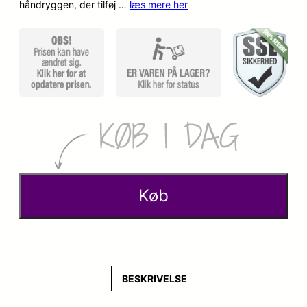
håndryggen, der tilføj …
læs mere her
Køb
BESKRIVELSE