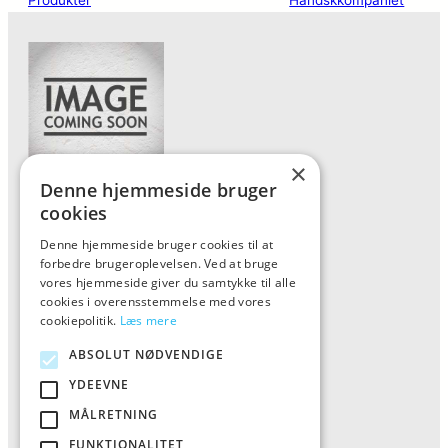
×
Denne hjemmeside bruger
Forside
cookies
Vis alle produkter
Denne hjemmeside bruger cookies til at
forbedre brugeroplevelsen. Ved at bruge
Kontakt
vores hjemmeside giver du samtykke til alle
Oversigt artikler
cookies i overensstemmelse med vores
cookiepolitik.
Læs mere
ABSOLUT NØDVENDIGE
ALFA
YDEEVNE
Tlf: 7876 8672
MÅLRETNING
Mail:
info@al-fa.dk
FUNKTIONALITET