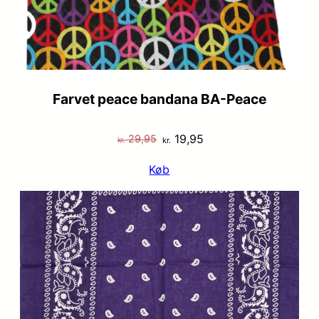
Farvet peace bandana BA-Peace
Den
Den
19,95
29,95
kr.
kr.
oprindelige
aktuelle
Køb
pris
pris
var:
er:
kr. 29,95.
kr. 19,95.