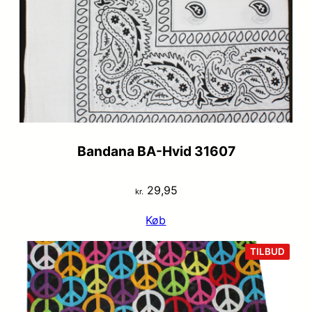
Bandana BA-Hvid 31607
29,95
kr.
Køb
VARE
TILBUD
PÅ
TILB