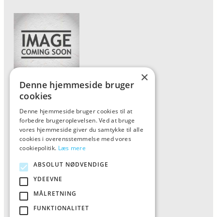
×
Denne hjemmeside bruger
Forside
cookies
Vis alle produkter
Denne hjemmeside bruger cookies til at
forbedre brugeroplevelsen. Ved at bruge
Kontakt
vores hjemmeside giver du samtykke til alle
Oversigt artikler
cookies i overensstemmelse med vores
cookiepolitik.
Læs mere
ABSOLUT NØDVENDIGE
ALFA
YDEEVNE
Tlf: 7876 8672
MÅLRETNING
Mail:
info@al-fa.dk
FUNKTIONALITET