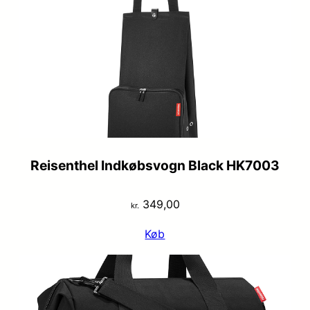
var:
er:
kr. 499,00.
kr. 349,95.
Reisenthel Indkøbsvogn Black HK7003
349,00
kr.
Køb