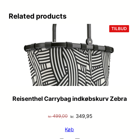
Related products
VARE
TILBUD
PÅ
TILB
Reisenthel Carrybag indkøbskurv Zebra
Den
Den
349,95
499,00
kr.
kr.
oprindelige
aktuelle
Køb
pris
pris