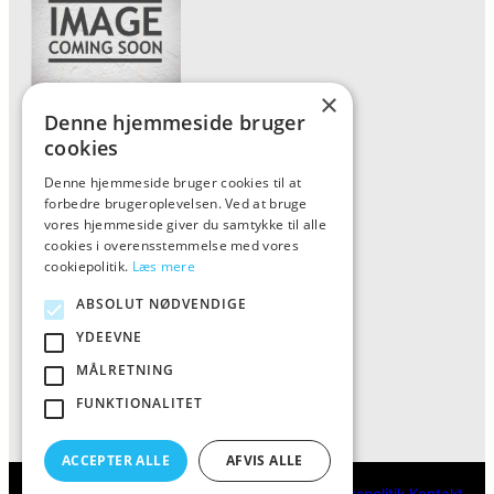
×
Denne hjemmeside bruger
Forside
cookies
Vis alle produkter
Denne hjemmeside bruger cookies til at
forbedre brugeroplevelsen. Ved at bruge
Kontakt
vores hjemmeside giver du samtykke til alle
Oversigt artikler
cookies i overensstemmelse med vores
cookiepolitik.
Læs mere
ABSOLUT NØDVENDIGE
ALFA
YDEEVNE
Tlf: 7876 8672
MÅLRETNING
Mail:
info@al-fa.dk
FUNKTIONALITET
ACCEPTER ALLE
AFVIS ALLE
ALFA
Cookie- og privatlivspolitik
Kontakt