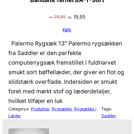
Bandana Ternet BA-T-Sort
Den
Den
19,95
29,95
kr.
kr.
oprindelige
aktuelle
Køb
pris
pris
var:
er:
Palermo Rygsæk 13″ Palermo rygsækken
kr. 29,95.
kr. 19,95.
fra Saddler er den perfekte
computerrygsæk fremstillet i fuldnarvet
smukt sort bøffellæder, der giver en flot og
slidstærk overflade. Indersiden er smukt
foret med mørkt stof og læderdetaljer,
hvilket tilføjer en luk
Categorys:
Produkter
, 
Rygsække
, 
Rygsække i
Tags:
Læder
Saddler