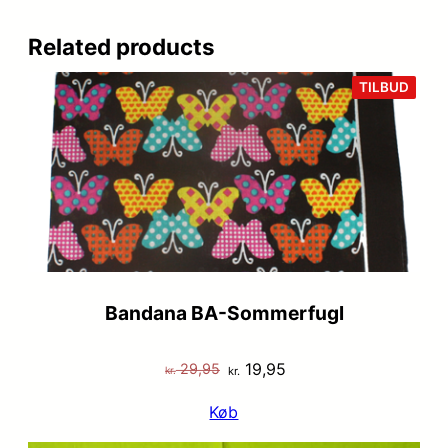
Related products
VARE
TILBUD
PÅ
TILB
Bandana BA-Sommerfugl
Den
Den
19,95
29,95
kr.
kr.
oprindelige
aktuelle
Køb
pris
pris