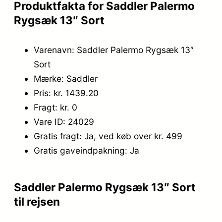
.
,
Produktfakta for Saddler Palermo
Rygsæk 13″ Sort
7
2
9
0
Varenavn: Saddler Palermo Rygsæk 13″
9
.
Sort
Mærke: Saddler
,
Pris: kr. 1439.20
0
Fragt: kr. 0
0
Vare ID: 24029
.
Gratis fragt: Ja, ved køb over kr. 499
Gratis gaveindpakning: Ja
Saddler Palermo Rygsæk 13″ Sort
til rejsen