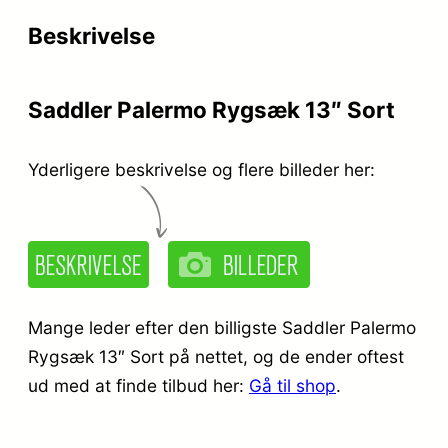
r
e
Beskrivelse
i
r
s
:
Saddler Palermo Rygsæk 13″ Sort
v
k
a
r
Yderligere beskrivelse og flere billeder her:
r
.
:
k
1
r
.
Mange leder efter den billigste Saddler Palermo
.
4
Rygsæk 13″ Sort på nettet, og de ender oftest
3
ud med at finde tilbud her:
Gå til shop
.
1
9