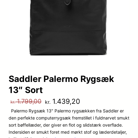
Saddler Palermo Rygsæk
13″ Sort
D
D
1.439,20
1.799,00
kr.
kr.
Palermo Rygsæk 13″ Palermo rygsækken fra Saddler er
e
e
den perfekte computerrygsæk fremstillet i fuldnarvet smukt
n
n
sort bøffellæder, der giver en flot og slidstærk overflade.
Indersiden er smukt foret med mørkt stof og læderdetaljer,
o
a