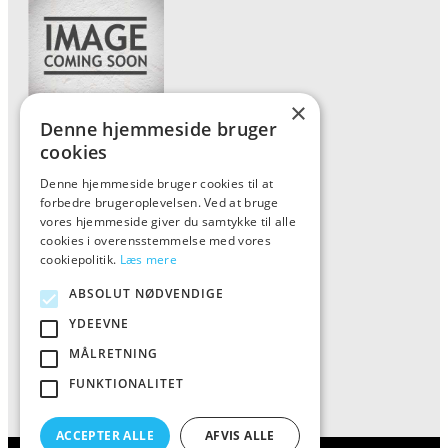
×
Denne hjemmeside bruger
Forside
cookies
Vis alle produkter
Denne hjemmeside bruger cookies til at
forbedre brugeroplevelsen. Ved at bruge
Kontakt
vores hjemmeside giver du samtykke til alle
Oversigt artikler
cookies i overensstemmelse med vores
cookiepolitik.
Læs mere
ABSOLUT NØDVENDIGE
ALFA
YDEEVNE
Tlf: 7876 8672
MÅLRETNING
Mail:
info@al-fa.dk
FUNKTIONALITET
ACCEPTER ALLE
AFVIS ALLE