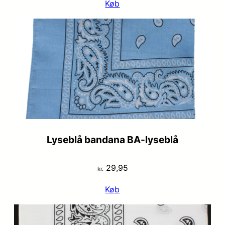
Køb
pris
pris
var:
er:
kr. 29,95.
kr. 19,95.
Lyseblå bandana BA-lyseblå
29,95
kr.
Køb