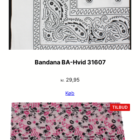
Bandana BA-Hvid 31607
29,95
kr.
Køb
VARE
TILBUD
PÅ
TILB