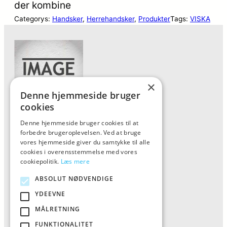
der kombine
Categorys:
Handsker
, 
Herrehandsker
, 
Produkter
Tags:
VISKA
×
Denne hjemmeside bruger
cookies
Denne hjemmeside bruger cookies til at
Forside
forbedre brugeroplevelsen. Ved at bruge
Vis alle produkter
vores hjemmeside giver du samtykke til alle
cookies i overensstemmelse med vores
Kontakt
cookiepolitik.
Læs mere
Oversigt artikler
ABSOLUT NØDVENDIGE
YDEEVNE
ALFA
MÅLRETNING
FUNKTIONALITET