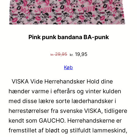
Pink punk bandana BA-punk
Den
Den
19,95
29,95
kr.
kr.
oprindelige
aktuelle
Køb
pris
pris
var:
er:
VISKA Vide Herrehandsker Hold dine
kr. 29,95.
kr. 19,95.
hænder varme i efterårs og vinter kulden
med disse lækre sorte læderhandsker i
herrestørrelser fra svenske VISKA, tidligere
kendt som GAUCHO. Herrehandskerne er
fremstillet af blødt og stilfuldt lammeskind,