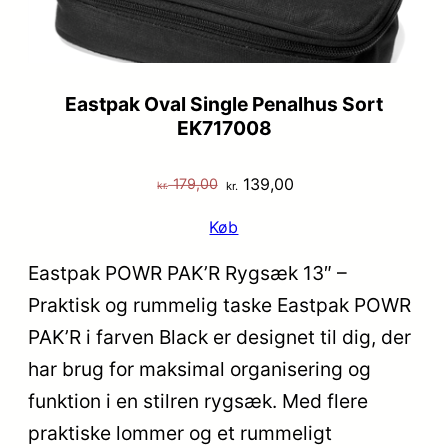
Eastpak Oval Single Penalhus Sort
EK717008
Den
Den
139,00
179,00
kr.
kr.
oprindelige
aktuelle
Køb
pris
pris
var:
er:
Eastpak POWR PAK’R Rygsæk 13″ –
kr. 179,00.
kr. 139,00.
Praktisk og rummelig taske Eastpak POWR
PAK’R i farven Black er designet til dig, der
har brug for maksimal organisering og
funktion i en stilren rygsæk. Med flere
praktiske lommer og et rummeligt