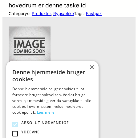
hovedrum er denne taske id
Categorys:
Produkter
, 
Rygsække
Tags:
Eastpak
×
Denne hjemmeside bruger
Forside
cookies
Vis alle produkter
Denne hjemmeside bruger cookies til at
forbedre brugeroplevelsen. Ved at bruge
Kontakt
vores hjemmeside giver du samtykke til alle
Oversigt artikler
cookies i overensstemmelse med vores
cookiepolitik.
Læs mere
ABSOLUT NØDVENDIGE
ALFA
YDEEVNE