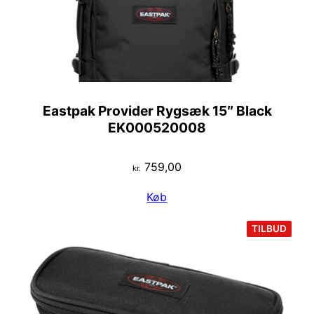
Eastpak Provider Rygsæk 15″ Black
EK000520008
759,00
kr.
Køb
VARE
TILBUD
PÅ
TILB