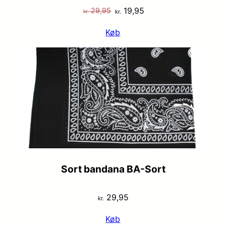
Den
Den
19,95
29,95
kr.
kr.
oprindelige
aktuelle
Køb
pris
pris
var:
er:
kr. 29,95.
kr. 19,95.
Sort bandana BA-Sort
29,95
kr.
Køb