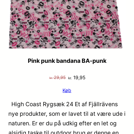
TILB
Pink punk bandana BA-punk
Den
Den
19,95
29,95
kr.
kr.
oprindelige
aktuelle
Køb
pris
pris
var:
er:
High Coast Rygsæk 24 Et af Fjällrävens
kr. 29,95.
kr. 19,95.
nye produkter, som er lavet til at være ude i
naturen. Er er du på udkig efter en let og
alsidig taske til outdoor brug er denne en