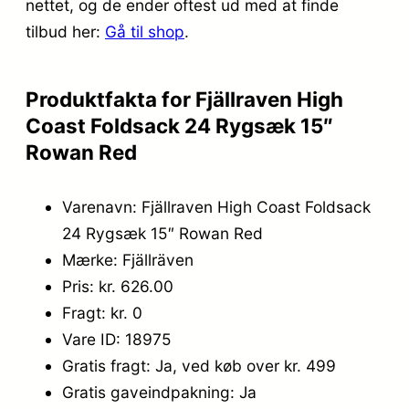
nettet, og de ender oftest ud med at finde
8
0
tilbud her:
Gå til shop
.
9
0
9
.
Produktfakta for Fjällraven High
,
Coast Foldsack 24 Rygsæk 15″
0
Rowan Red
0
Varenavn: Fjällraven High Coast Foldsack
.
24 Rygsæk 15″ Rowan Red
Mærke: Fjällräven
Pris: kr. 626.00
Fragt: kr. 0
Vare ID: 18975
Gratis fragt: Ja, ved køb over kr. 499
Gratis gaveindpakning: Ja