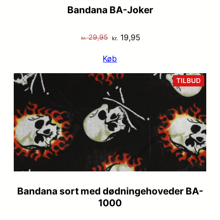
Bandana BA-Joker
Den
Den
19,95
29,95
kr.
kr.
oprindelige
aktuelle
Køb
pris
pris
var:
er:
VARE
TILBUD
PÅ
kr. 29,95.
kr. 19,95.
TILB
Bandana sort med dødningehoveder BA-
1000