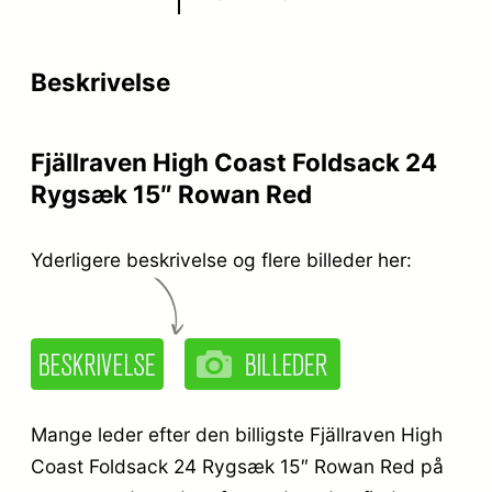
p
s
r
e
Beskrivelse
i
r
s
:
Fjällraven High Coast Foldsack 24
v
k
Rygsæk 15″ Rowan Red
a
r
r
.
Yderligere beskrivelse og flere billeder her:
:
k
6
r
2
.
6
Mange leder efter den billigste Fjällraven High
,
Coast Foldsack 24 Rygsæk 15″ Rowan Red på