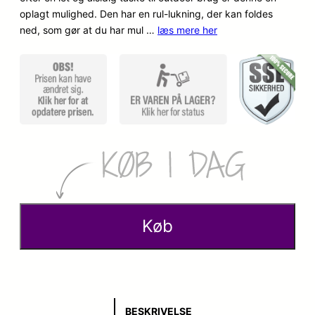
oplagt mulighed. Den har en rul-lukning, der kan foldes
o
a
ned, som gør at du har mul …
læs mere her
p
k
r
t
i
u
n
e
d
l
e
l
l
e
Køb
i
p
g
r
e
i
BESKRIVELSE