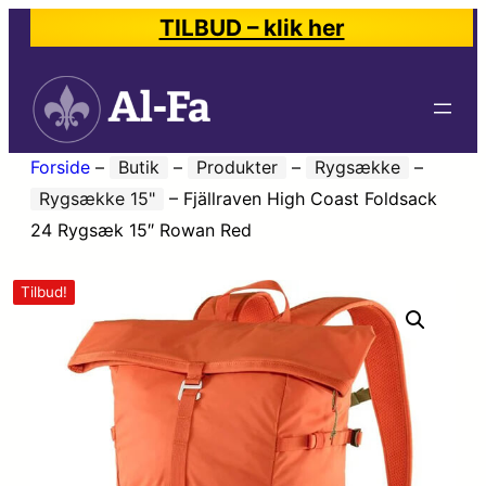
TILBUD – klik her
Forside
–
Butik
–
Produkter
–
Rygsække
–
Rygsække 15"
–
Fjällraven High Coast Foldsack
24 Rygsæk 15″ Rowan Red
Tilbud!