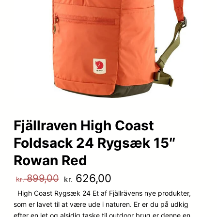
Fjällraven High Coast
Foldsack 24 Rygsæk 15″
Rowan Red
D
D
626,00
899,00
kr.
kr.
High Coast Rygsæk 24 Et af Fjällrävens nye produkter,
e
e
som er lavet til at være ude i naturen. Er er du på udkig
n
n
efter en let og alsidig taske til outdoor brug er denne en