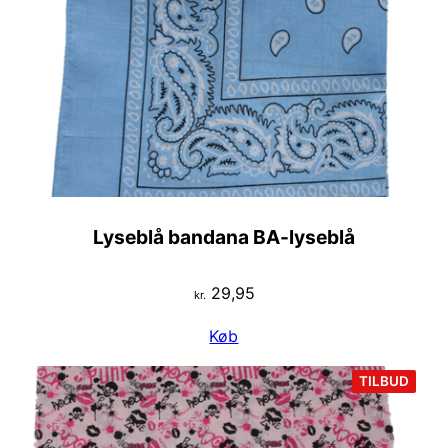
var:
er:
kr. 29,95.
kr. 19,95.
Lyseblå bandana BA-lyseblå
29,95
kr.
Køb
VARE
TILBUD
PÅ
TILB