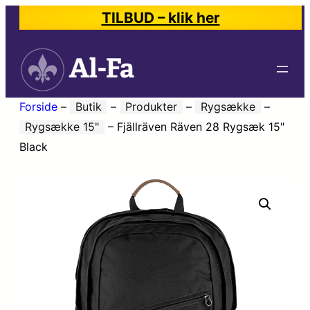
TILBUD – klik her
Forside
–
Butik
–
Produkter
–
Rygsække
–
Rygsække 15"
–
Fjällräven Räven 28 Rygsæk 15″
Black