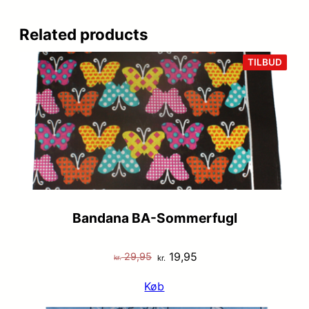
Related products
VARE
TILBUD
PÅ
TILB
Bandana BA-Sommerfugl
Den
Den
19,95
29,95
kr.
kr.
oprindelige
aktuelle
Køb
pris
pris