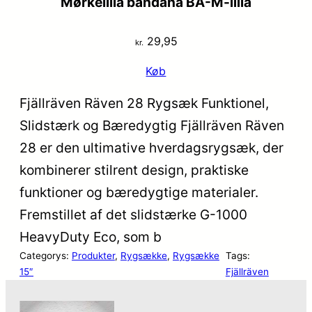
Mørkelilla bandana BA-M-lilla
29,95
kr.
Køb
Fjällräven Räven 28 Rygsæk Funktionel,
Slidstærk og Bæredygtig Fjällräven Räven
28 er den ultimative hverdagsrygsæk, der
kombinerer stilrent design, praktiske
funktioner og bæredygtige materialer.
Fremstillet af det slidstærke G-1000
HeavyDuty Eco, som b
Categorys:
Produkter
, 
Rygsække
, 
Rygsække
Tags:
15″
Fjällräven