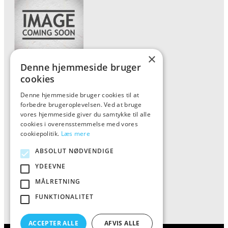
×
Denne hjemmeside bruger
Forside
cookies
Vis alle produkter
Denne hjemmeside bruger cookies til at
forbedre brugeroplevelsen. Ved at bruge
Kontakt
vores hjemmeside giver du samtykke til alle
Oversigt artikler
cookies i overensstemmelse med vores
cookiepolitik.
Læs mere
ABSOLUT NØDVENDIGE
ALFA
YDEEVNE
Tlf: 7876 8672
MÅLRETNING
Mail:
info@al-fa.dk
FUNKTIONALITET
ACCEPTER ALLE
AFVIS ALLE