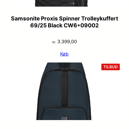
Samsonite Proxis Spinner Trolleykuffert
69/25 Black CW6*09002
3.399,00
kr.
Køb
VARE
TILBUD
PÅ
TILB