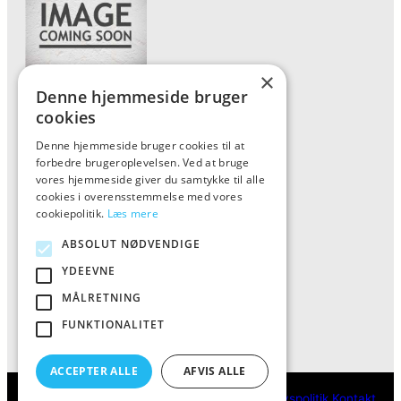
×
Denne hjemmeside bruger
Forside
cookies
Vis alle produkter
Denne hjemmeside bruger cookies til at
forbedre brugeroplevelsen. Ved at bruge
Kontakt
vores hjemmeside giver du samtykke til alle
Oversigt artikler
cookies i overensstemmelse med vores
cookiepolitik.
Læs mere
ABSOLUT NØDVENDIGE
ALFA
YDEEVNE
Tlf: 7876 8672
MÅLRETNING
Mail:
info@al-fa.dk
FUNKTIONALITET
ACCEPTER ALLE
AFVIS ALLE
ALFA
Cookie- og privatlivspolitik
Kontakt