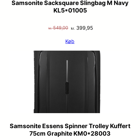
Samsonite Sacksquare Slingbag M Navy
KL5*01005
Den
Den
399,95
549,00
kr.
kr.
oprindelige
aktuelle
Køb
pris
pris
var:
er:
kr. 549,00.
kr. 399,95.
Samsonite Essens Spinner Trolley Kuffert
75cm Graphite KM0*28003